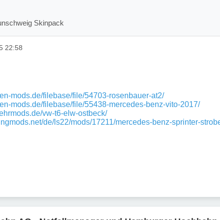
unschweig Skinpack
5 22:58
dden-mods.de/filebase/file/54703-rosenbauer-at2/
dden-mods.de/filebase/file/55438-mercedes-benz-vito-2017/
wehrmods.de/vw-t6-elw-ostbeck/
kingmods.net/de/ls22/mods/17211/mercedes-benz-sprinter-strobe