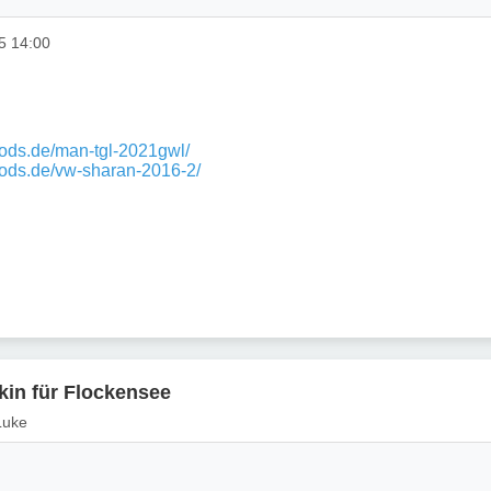
5 14:00
mods.de/man-tgl-2021gwl/
mods.de/vw-sharan-2016-2/
in für Flockensee
 Luke