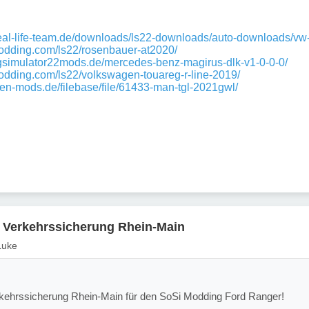
real-life-team.de/downloads/ls22-downloads/auto-downloads/vw
modding.com/ls22/rosenbauer-at2020/
ingsimulator22mods.de/mercedes-benz-magirus-dlk-v1-0-0-0/
modding.com/ls22/volkswagen-touareg-r-line-2019/
dden-mods.de/filebase/file/61433-man-tgl-2021gwl/
r Verkehrssicherung Rhein-Main
 Luke
kehrssicherung Rhein-Main für den SoSi Modding Ford Ranger!