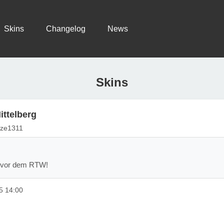
Skins
Changelog
News
Skins
ittelberg
tze1311
fe vor dem RTW!
5 14:00